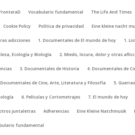
FronteraD
Vocabulario fundamental
The Life And Times
Cookie Policy
Política de privacidad
Eine kleine nacht mu
tras adicciones
1. Documentales de El mundo de hoy
1. Li
eza, Ecología y Biología
2. Miedo, locura, dolor y otras aflic
encias
3. Documentales de Historia
4. Documentales de Ci
 Documentales de Cine, Arte, Literatura y Filosofía
5. Guerras
iología
6. Películas y Cortometrajes
7. El mundo de hoy
 otros juntaletras
Adherencias
Eine Kleine Natchmusik
bulario fundamental