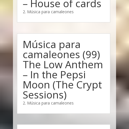
– House of cards
2. Música para camaleones
Música para
camaleones (99)
The Low Anthem
– In the Pepsi
Moon (The Crypt
Sessions)
2. Música para camaleones