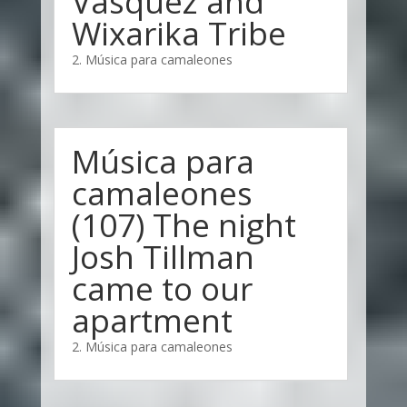
Vasquez and
Wixarika Tribe
2. Música para camaleones
Música para
camaleones
(107) The night
Josh Tillman
came to our
apartment
2. Música para camaleones