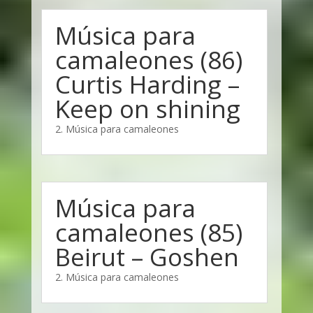
Música para
camaleones (86)
Curtis Harding –
Keep on shining
2. Música para camaleones
Música para
camaleones (85)
Beirut – Goshen
2. Música para camaleones