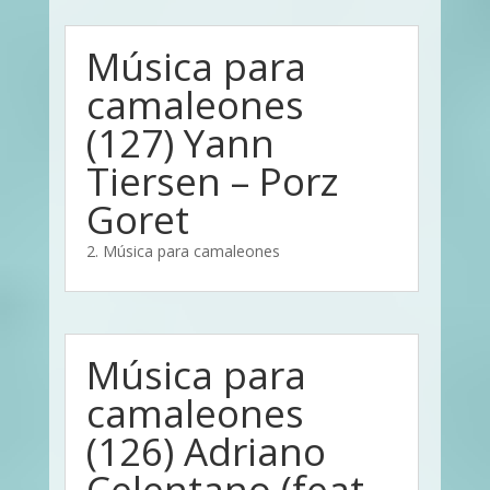
Música para
camaleones
(127) Yann
Tiersen – Porz
Goret
2. Música para camaleones
Música para
camaleones
(126) Adriano
Celentano (feat.