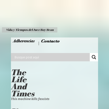
|
The
Life
And
Times
This machine kills fascists