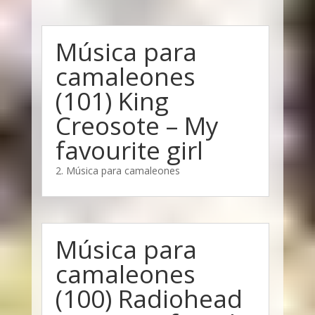
Música para
camaleones
(101) King
Creosote – My
favourite girl
2. Música para camaleones
Música para
camaleones
(100) Radiohead