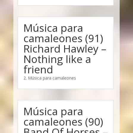
Música para
camaleones (91)
Richard Hawley –
Nothing like a
friend
2. Música para camaleones
Música para
camaleones (90)
Band Of Horses –