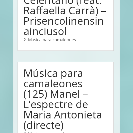
Raffaella Carrà) –
Prisencolinensin
ainciusol
2. Música para camaleones
Música para
camaleones
(125) Manel –
L’espectre de
Maria Antonieta
(directe)