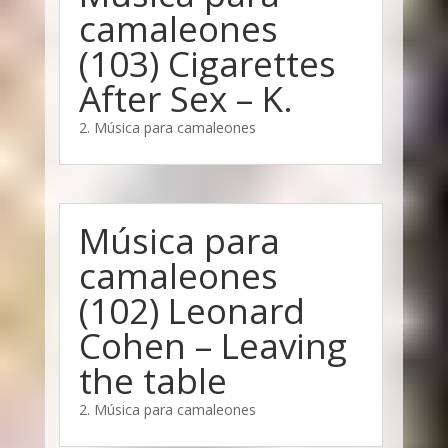
camaleones
(103) Cigarettes
After Sex – K.
2. Música para camaleones
Música para
camaleones
(102) Leonard
Cohen – Leaving
the table
2. Música para camaleones