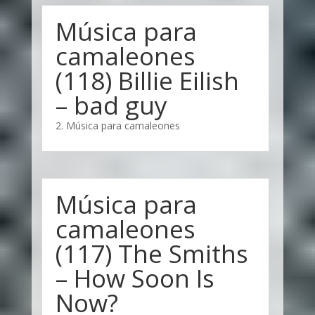
Música para
camaleones
(118) Billie Eilish
– bad guy
2. Música para camaleones
Música para
camaleones
(117) The Smiths
– How Soon Is
Now?