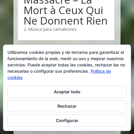
Mort à Ceux Qui
Ne Donnent Rien
2. Música para camaleones
Utilizamos cookies propias y de terceros para garantizar el
Música para
funcionamiento de la web, medir su uso y mejorar nuestros
servicios. Puede aceptar todas las cookies, rechazar las no
camaleones (82)
necesarias o configurar sus preferencias.
Política de
cookies
Lee Harvey
Osmond – Blue
Aceptar todo
moon drive
Rechazar
2. Música para camaleones
Configurar