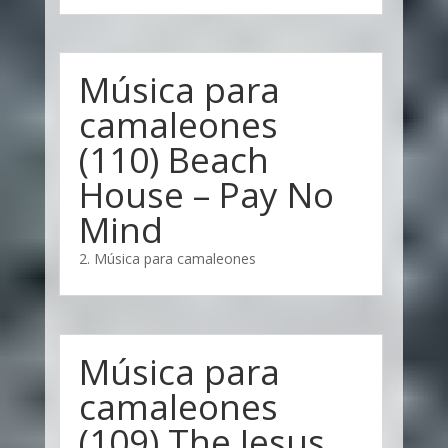
Música para
camaleones
(110) Beach
House – Pay No
Mind
2. Música para camaleones
Música para
camaleones
(109) The Jesus