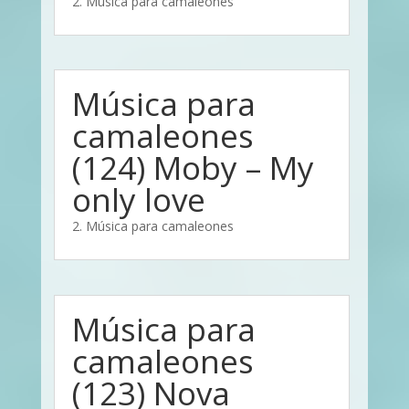
2. Música para camaleones
Música para
camaleones
(124) Moby – My
only love
2. Música para camaleones
Música para
camaleones
(123) Nova