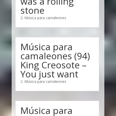
was a rolling
stone
2. Música para camaleones
Música para
camaleones (94)
King Creosote –
You just want
2. Música para camaleones
Música para