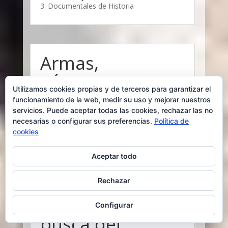
3. Documentales de Historia
Armas,
gérmenes y
Utilizamos cookies propias y de terceros para garantizar el
acero (Jared
funcionamiento de la web, medir su uso y mejorar nuestros
Diamond, 2005)
servicios. Puede aceptar todas las cookies, rechazar las no
necesarias o configurar sus preferencias.
Política de
3. Documentales de Historia
cookies
Aceptar todo
Rechazar
Crónicas –
Batallones, en
Configurar
busca del