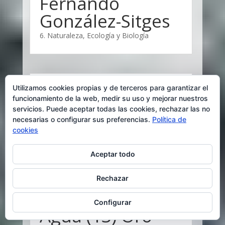
Fernando
González-Sitges
6. Naturaleza, Ecología y Biología
Gorriones (9) 20
Utilizamos cookies propias y de terceros para garantizar el
funcionamiento de la web, medir su uso y mejorar nuestros
de marzo, Día
servicios. Puede aceptar todas las cookies, rechazar las no
necesarias o configurar sus preferencias.
Política de
Mundial del
cookies
Gorrión
Aceptar todo
6. Naturaleza, Ecología y Biología
Rechazar
Configurar
Agua (13) Oro