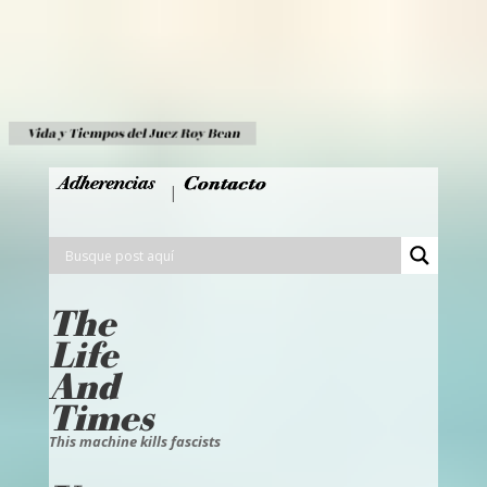
|
The
Life
And
Times
This machine kills fascists