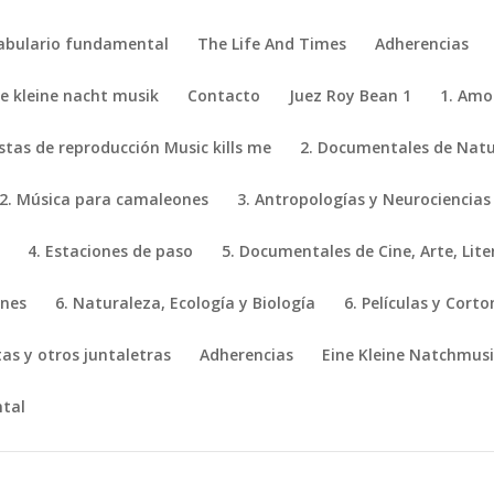
abulario fundamental
The Life And Times
Adherencias
ne kleine nacht musik
Contacto
Juez Roy Bean 1
1. Amo
istas de reproducción Music kills me
2. Documentales de Natur
2. Música para camaleones
3. Antropologías y Neurociencias
4. Estaciones de paso
5. Documentales de Cine, Arte, Lite
ones
6. Naturaleza, Ecología y Biología
6. Películas y Cort
stas y otros juntaletras
Adherencias
Eine Kleine Natchmus
tal