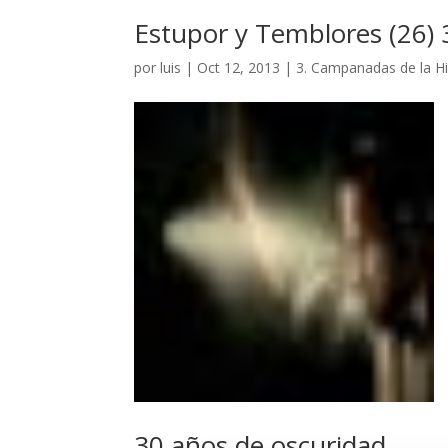
Estupor y Temblores (26) 
por
luis
|
Oct 12, 2013
|
3. Campanadas de la Hi
30 años de oscuridad