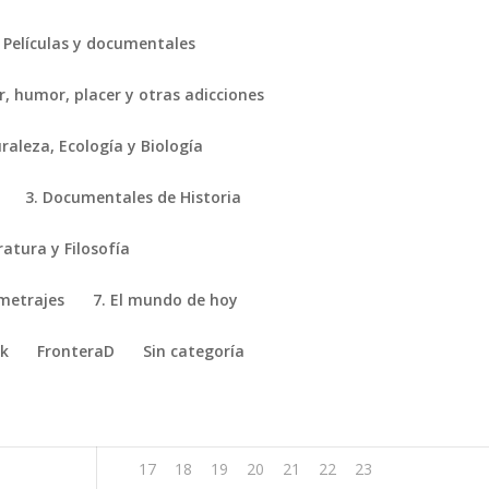
Películas y documentales
r, humor, placer y otras adicciones
aleza, Ecología y Biología
3. Documentales de Historia
agosto 2026
ratura y Filosofía
L
M
X
J
V
S
D
ometrajes
7. El mundo de hoy
1
2
ik
FronteraD
Sin categoría
3
4
5
6
7
8
9
10
11
12
13
14
15
16
17
18
19
20
21
22
23