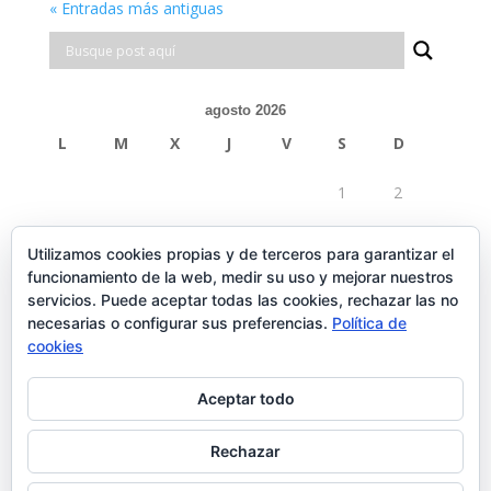
« Entradas más antiguas
agosto 2026
L
M
X
J
V
S
D
1
2
3
4
5
6
7
8
9
Utilizamos cookies propias y de terceros para garantizar el
funcionamiento de la web, medir su uso y mejorar nuestros
10
11
12
13
14
15
16
servicios. Puede aceptar todas las cookies, rechazar las no
necesarias o configurar sus preferencias.
Política de
17
18
19
20
21
22
23
cookies
24
25
26
27
28
29
30
Aceptar todo
31
Rechazar
« Feb