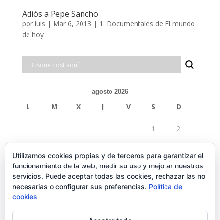
Adiós a Pepe Sancho
por
luis
|
Mar 6, 2013
|
1. Documentales de El mundo
de hoy
agosto 2026
L
M
X
J
V
S
D
1
2
3
4
5
6
7
8
9
Utilizamos cookies propias y de terceros para garantizar el
funcionamiento de la web, medir su uso y mejorar nuestros
10
11
12
13
14
15
16
servicios. Puede aceptar todas las cookies, rechazar las no
necesarias o configurar sus preferencias.
Política de
17
18
19
20
21
22
23
cookies
24
25
26
27
28
29
30