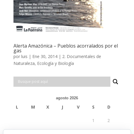
Alerta Amazónica – Pueblos acorralados por el
gas
por
luis
|
Ene 30, 2014
|
2. Documentales de
Naturaleza, Ecología y Biología
agosto 2026
L
M
X
J
V
S
D
1
2
3
4
5
6
7
8
9