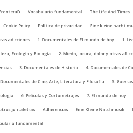
FronteraD
Vocabulario fundamental
The Life And Times
Cookie Policy
Política de privacidad
Eine kleine nacht mu
tras adicciones
1. Documentales de El mundo de hoy
1. Li
eza, Ecología y Biología
2. Miedo, locura, dolor y otras aflic
encias
3. Documentales de Historia
4. Documentales de Ci
 Documentales de Cine, Arte, Literatura y Filosofía
5. Guerras
iología
6. Películas y Cortometrajes
7. El mundo de hoy
 otros juntaletras
Adherencias
Eine Kleine Natchmusik
bulario fundamental