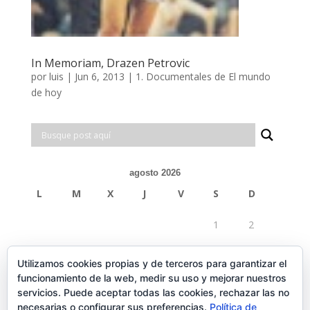
In Memoriam, Drazen Petrovic
por
luis
|
Jun 6, 2013
|
1. Documentales de El mundo
de hoy
agosto 2026
L
M
X
J
V
S
D
1
2
3
4
5
6
7
8
9
Utilizamos cookies propias y de terceros para garantizar el
funcionamiento de la web, medir su uso y mejorar nuestros
10
11
12
13
14
15
16
servicios. Puede aceptar todas las cookies, rechazar las no
necesarias o configurar sus preferencias.
Política de