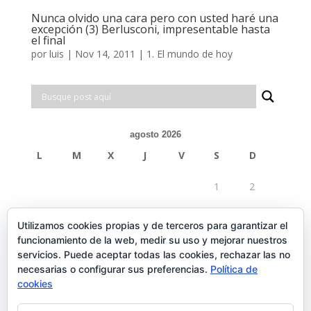
Nunca olvido una cara pero con usted haré una
excepción (3) Berlusconi, impresentable hasta
el final
por
luis
|
Nov 14, 2011
|
1. El mundo de hoy
agosto 2026
L
M
X
J
V
S
D
1
2
3
4
5
6
7
8
9
Utilizamos cookies propias y de terceros para garantizar el
funcionamiento de la web, medir su uso y mejorar nuestros
10
11
12
13
14
15
16
servicios. Puede aceptar todas las cookies, rechazar las no
necesarias o configurar sus preferencias.
Política de
17
18
19
20
21
22
23
cookies