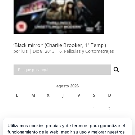
‘Black mirror’ (Charlie Brooker, 1ª Temp.)
por
luis
|
Dic 8, 2013
|
6. Películas y Cortometrajes
agosto 2026
L
M
X
J
V
S
D
1
2
3
4
5
6
7
8
9
Utilizamos cookies propias y de terceros para garantizar el
funcionamiento de la web, medir su uso y mejorar nuestros