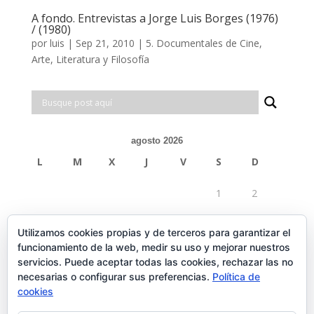
A fondo. Entrevistas a Jorge Luis Borges (1976)
/ (1980)
por
luis
|
Sep 21, 2010
|
5. Documentales de Cine,
Arte, Literatura y Filosofía
agosto 2026
L
M
X
J
V
S
D
1
2
3
4
5
6
7
8
9
Utilizamos cookies propias y de terceros para garantizar el
funcionamiento de la web, medir su uso y mejorar nuestros
10
11
12
13
14
15
16
servicios. Puede aceptar todas las cookies, rechazar las no
necesarias o configurar sus preferencias.
Política de
17
18
19
20
21
22
23
cookies