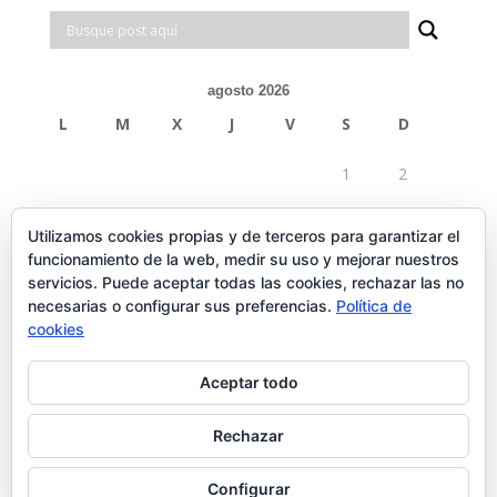
agosto 2026
L
M
X
J
V
S
D
1
2
3
4
5
6
7
8
9
Utilizamos cookies propias y de terceros para garantizar el
funcionamiento de la web, medir su uso y mejorar nuestros
10
11
12
13
14
15
16
servicios. Puede aceptar todas las cookies, rechazar las no
necesarias o configurar sus preferencias.
Política de
17
18
19
20
21
22
23
cookies
24
25
26
27
28
29
30
Aceptar todo
31
Rechazar
« Feb
Configurar