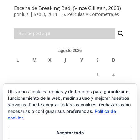
Escena de Breaking Bad, (Vince Gilligan, 2008)
por
luis
|
Sep 3, 2011
|
6. Películas y Cortometrajes
agosto 2026
L
M
X
J
V
S
D
1
2
3
4
5
6
7
8
9
Utilizamos cookies propias y de terceros para garantizar el
funcionamiento de la web, medir su uso y mejorar nuestros
10
11
12
13
14
15
16
servicios. Puede aceptar todas las cookies, rechazar las no
necesarias o configurar sus preferencias.
Política de
17
18
19
20
21
22
23
cookies
24
25
26
27
28
29
30
Aceptar todo