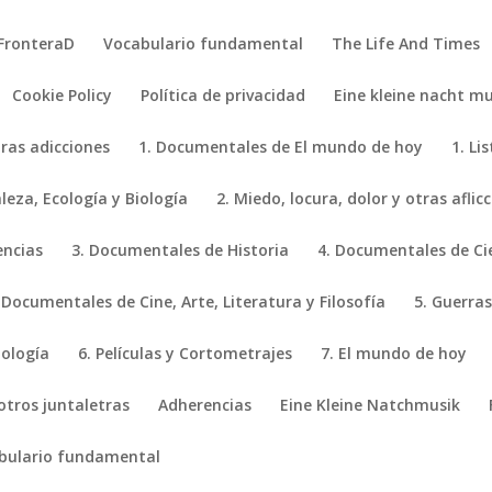
FronteraD
Vocabulario fundamental
The Life And Times
Cookie Policy
Política de privacidad
Eine kleine nacht mu
tras adicciones
1. Documentales de El mundo de hoy
1. Li
eza, Ecología y Biología
2. Miedo, locura, dolor y otras aflic
encias
3. Documentales de Historia
4. Documentales de Ci
 Documentales de Cine, Arte, Literatura y Filosofía
5. Guerras
iología
6. Películas y Cortometrajes
7. El mundo de hoy
 otros juntaletras
Adherencias
Eine Kleine Natchmusik
bulario fundamental