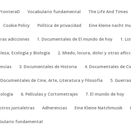
FronteraD
Vocabulario fundamental
The Life And Times
Cookie Policy
Política de privacidad
Eine kleine nacht mu
tras adicciones
1. Documentales de El mundo de hoy
1. Li
eza, Ecología y Biología
2. Miedo, locura, dolor y otras aflic
encias
3. Documentales de Historia
4. Documentales de Ci
 Documentales de Cine, Arte, Literatura y Filosofía
5. Guerras
iología
6. Películas y Cortometrajes
7. El mundo de hoy
 otros juntaletras
Adherencias
Eine Kleine Natchmusik
bulario fundamental