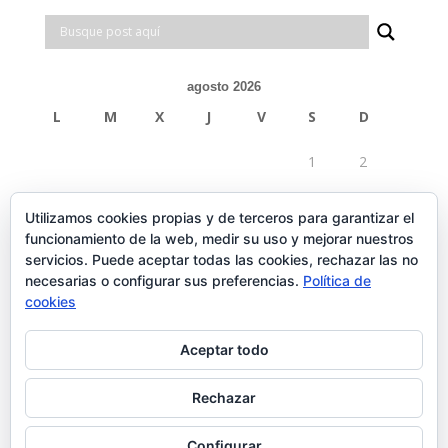
agosto 2026
L
M
X
J
V
S
D
1
2
3
4
5
6
7
8
9
Utilizamos cookies propias y de terceros para garantizar el
funcionamiento de la web, medir su uso y mejorar nuestros
10
11
12
13
14
15
16
servicios. Puede aceptar todas las cookies, rechazar las no
necesarias o configurar sus preferencias.
Política de
17
18
19
20
21
22
23
cookies
24
25
26
27
28
29
30
Aceptar todo
31
Rechazar
« Feb
Configurar