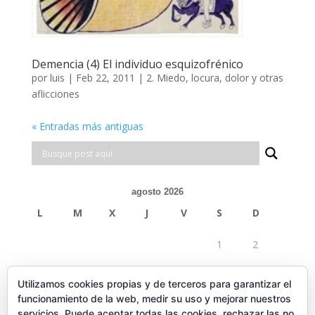
Demencia (4) El individuo esquizofrénico
por
luis
|
Feb 22, 2011
|
2. Miedo, locura, dolor y otras
aflicciones
« Entradas más antiguas
agosto 2026
L
M
X
J
V
S
D
1
2
3
4
5
6
7
8
9
Utilizamos cookies propias y de terceros para garantizar el
funcionamiento de la web, medir su uso y mejorar nuestros
10
11
12
13
14
15
16
servicios. Puede aceptar todas las cookies, rechazar las no