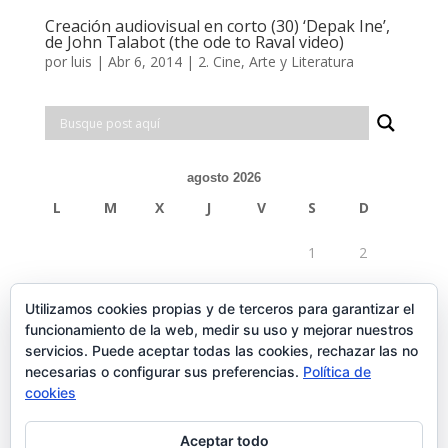
Creación audiovisual en corto (30) ‘Depak Ine’,
de John Talabot (the ode to Raval video)
por
luis
|
Abr 6, 2014
|
2. Cine, Arte y Literatura
agosto 2026
L
M
X
J
V
S
D
1
2
3
4
5
6
7
8
9
Utilizamos cookies propias y de terceros para garantizar el
funcionamiento de la web, medir su uso y mejorar nuestros
10
11
12
13
14
15
16
servicios. Puede aceptar todas las cookies, rechazar las no
necesarias o configurar sus preferencias.
Política de
17
18
19
20
21
22
23
cookies
24
25
26
27
28
29
30
Aceptar todo