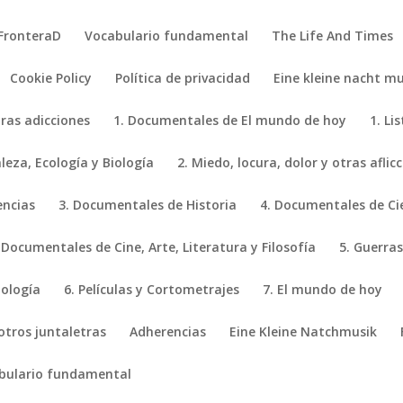
FronteraD
Vocabulario fundamental
The Life And Times
Cookie Policy
Política de privacidad
Eine kleine nacht mu
tras adicciones
1. Documentales de El mundo de hoy
1. Li
eza, Ecología y Biología
2. Miedo, locura, dolor y otras aflic
encias
3. Documentales de Historia
4. Documentales de Ci
 Documentales de Cine, Arte, Literatura y Filosofía
5. Guerras
iología
6. Películas y Cortometrajes
7. El mundo de hoy
 otros juntaletras
Adherencias
Eine Kleine Natchmusik
bulario fundamental