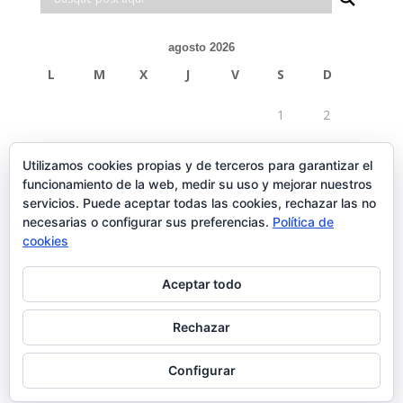
agosto 2026
L
M
X
J
V
S
D
1
2
3
4
5
6
7
8
9
Utilizamos cookies propias y de terceros para garantizar el
funcionamiento de la web, medir su uso y mejorar nuestros
10
11
12
13
14
15
16
servicios. Puede aceptar todas las cookies, rechazar las no
necesarias o configurar sus preferencias.
Política de
17
18
19
20
21
22
23
cookies
24
25
26
27
28
29
30
Aceptar todo
31
Rechazar
« Feb
Configurar