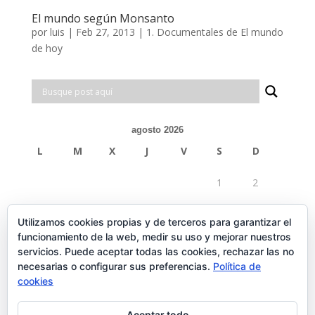
El mundo según Monsanto
por
luis
|
Feb 27, 2013
|
1. Documentales de El mundo
de hoy
agosto 2026
L
M
X
J
V
S
D
1
2
3
4
5
6
7
8
9
Utilizamos cookies propias y de terceros para garantizar el
funcionamiento de la web, medir su uso y mejorar nuestros
10
11
12
13
14
15
16
servicios. Puede aceptar todas las cookies, rechazar las no
necesarias o configurar sus preferencias.
Política de
17
18
19
20
21
22
23
cookies
24
25
26
27
28
29
30
Aceptar todo