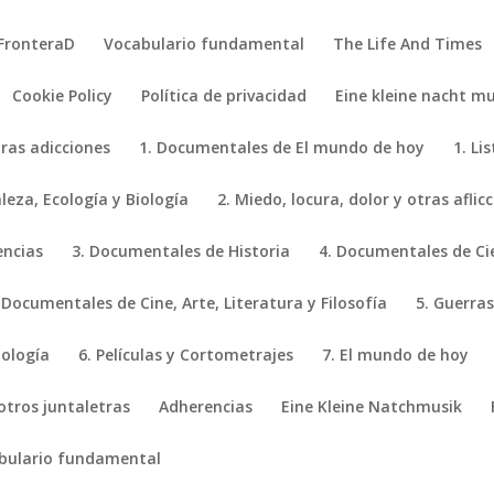
FronteraD
Vocabulario fundamental
The Life And Times
Cookie Policy
Política de privacidad
Eine kleine nacht mu
tras adicciones
1. Documentales de El mundo de hoy
1. Li
eza, Ecología y Biología
2. Miedo, locura, dolor y otras aflic
encias
3. Documentales de Historia
4. Documentales de Ci
 Documentales de Cine, Arte, Literatura y Filosofía
5. Guerras
iología
6. Películas y Cortometrajes
7. El mundo de hoy
 otros juntaletras
Adherencias
Eine Kleine Natchmusik
bulario fundamental