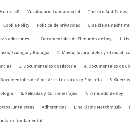
FronteraD
Vocabulario fundamental
The Life And Times
Cookie Policy
Política de privacidad
Eine kleine nacht mu
tras adicciones
1. Documentales de El mundo de hoy
1. Li
eza, Ecología y Biología
2. Miedo, locura, dolor y otras aflic
encias
3. Documentales de Historia
4. Documentales de Ci
 Documentales de Cine, Arte, Literatura y Filosofía
5. Guerras
iología
6. Películas y Cortometrajes
7. El mundo de hoy
 otros juntaletras
Adherencias
Eine Kleine Natchmusik
bulario fundamental