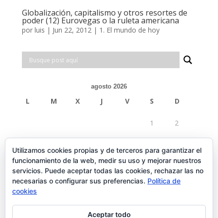
Globalización, capitalismo y otros resortes de
poder (12) Eurovegas o la ruleta americana
por
luis
|
Jun 22, 2012
|
1. El mundo de hoy
agosto 2026
L
M
X
J
V
S
D
1
2
3
4
5
6
7
8
9
Utilizamos cookies propias y de terceros para garantizar el
funcionamiento de la web, medir su uso y mejorar nuestros
10
11
12
13
14
15
16
servicios. Puede aceptar todas las cookies, rechazar las no
necesarias o configurar sus preferencias.
Política de
17
18
19
20
21
22
23
cookies
24
25
26
27
28
29
30
Aceptar todo