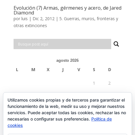
Evolución (7) Armas, gérmenes y acero, de Jared
Diamond
por
luis
|
Dic 2, 2012
|
5. Guerras, muros, fronteras y
otras extinciones
agosto 2026
L
M
X
J
V
S
D
1
2
3
4
5
6
7
8
9
Utilizamos cookies propias y de terceros para garantizar el
funcionamiento de la web, medir su uso y mejorar nuestros
10
11
12
13
14
15
16
servicios. Puede aceptar todas las cookies, rechazar las no
necesarias o configurar sus preferencias.
Política de
17
18
19
20
21
22
23
cookies