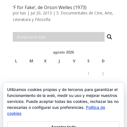
‘F for Fake’, de Orson Welles (1973)
por
luis
|
Jul 20, 2013
|
5. Documentales de Cine, Arte,
Literatura y Filosofía
agosto 2026
L
M
X
J
V
S
D
1
2
3
4
5
6
7
8
9
Utilizamos cookies propias y de terceros para garantizar el
funcionamiento de la web, medir su uso y mejorar nuestros
10
11
12
13
14
15
16
servicios. Puede aceptar todas las cookies, rechazar las no
necesarias o configurar sus preferencias.
Política de
17
18
19
20
21
22
23
cookies
24
25
26
27
28
29
30
Aceptar todo