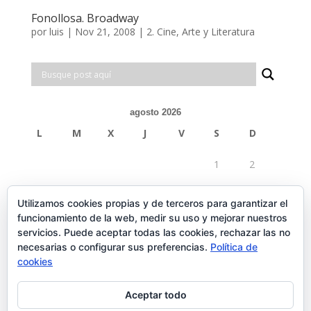
Fonollosa. Broadway
por
luis
|
Nov 21, 2008
|
2. Cine, Arte y Literatura
agosto 2026
L
M
X
J
V
S
D
1
2
3
4
5
6
7
8
9
Utilizamos cookies propias y de terceros para garantizar el
funcionamiento de la web, medir su uso y mejorar nuestros
10
11
12
13
14
15
16
servicios. Puede aceptar todas las cookies, rechazar las no
necesarias o configurar sus preferencias.
Política de
17
18
19
20
21
22
23
cookies
24
25
26
27
28
29
30
Aceptar todo