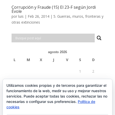
Corrupción y Fraude (15) El 23-F según Jordi
Évole
por
luis
|
Feb 26, 2014
|
5. Guerras, muros, fronteras y
otras extinciones
agosto 2026
L
M
X
J
V
S
D
1
2
3
4
5
6
7
8
9
Utilizamos cookies propias y de terceros para garantizar el
funcionamiento de la web, medir su uso y mejorar nuestros
10
11
12
13
14
15
16
servicios. Puede aceptar todas las cookies, rechazar las no
necesarias o configurar sus preferencias.
Política de
17
18
19
20
21
22
23
cookies