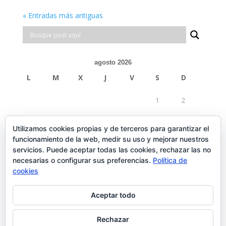
« Entradas más antiguas
agosto 2026
L
M
X
J
V
S
D
1
2
3
4
5
6
7
8
9
Utilizamos cookies propias y de terceros para garantizar el
funcionamiento de la web, medir su uso y mejorar nuestros
10
11
12
13
14
15
16
servicios. Puede aceptar todas las cookies, rechazar las no
necesarias o configurar sus preferencias.
Política de
17
18
19
20
21
22
23
cookies
24
25
26
27
28
29
30
Aceptar todo
31
Rechazar