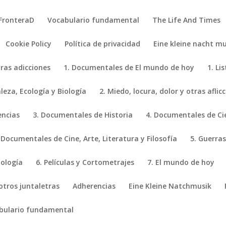
FronteraD
Vocabulario fundamental
The Life And Times
Cookie Policy
Política de privacidad
Eine kleine nacht mu
tras adicciones
1. Documentales de El mundo de hoy
1. Li
eza, Ecología y Biología
2. Miedo, locura, dolor y otras aflic
encias
3. Documentales de Historia
4. Documentales de Ci
 Documentales de Cine, Arte, Literatura y Filosofía
5. Guerras
iología
6. Películas y Cortometrajes
7. El mundo de hoy
 otros juntaletras
Adherencias
Eine Kleine Natchmusik
bulario fundamental