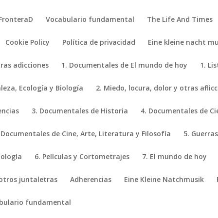
FronteraD
Vocabulario fundamental
The Life And Times
Cookie Policy
Política de privacidad
Eine kleine nacht mu
tras adicciones
1. Documentales de El mundo de hoy
1. Li
eza, Ecología y Biología
2. Miedo, locura, dolor y otras aflic
encias
3. Documentales de Historia
4. Documentales de Ci
 Documentales de Cine, Arte, Literatura y Filosofía
5. Guerras
iología
6. Películas y Cortometrajes
7. El mundo de hoy
 otros juntaletras
Adherencias
Eine Kleine Natchmusik
bulario fundamental