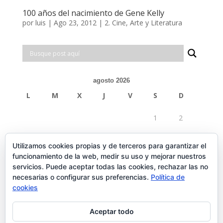
100 años del nacimiento de Gene Kelly
por
luis
|
Ago 23, 2012
|
2. Cine, Arte y Literatura
agosto 2026
L
M
X
J
V
S
D
1
2
3
4
5
6
7
8
9
Utilizamos cookies propias y de terceros para garantizar el
funcionamiento de la web, medir su uso y mejorar nuestros
10
11
12
13
14
15
16
servicios. Puede aceptar todas las cookies, rechazar las no
necesarias o configurar sus preferencias.
Política de
17
18
19
20
21
22
23
cookies
24
25
26
27
28
29
30
Aceptar todo