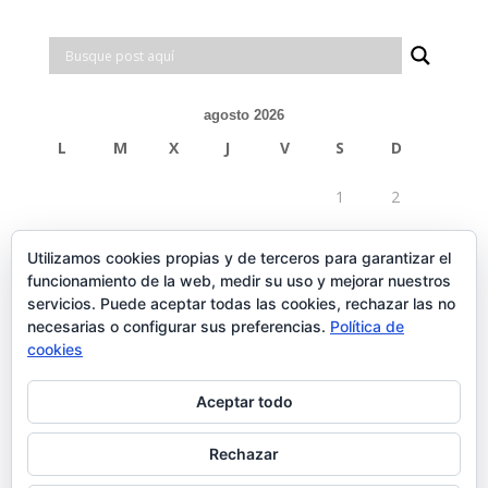
agosto 2026
L
M
X
J
V
S
D
1
2
3
4
5
6
7
8
9
Utilizamos cookies propias y de terceros para garantizar el
funcionamiento de la web, medir su uso y mejorar nuestros
10
11
12
13
14
15
16
servicios. Puede aceptar todas las cookies, rechazar las no
necesarias o configurar sus preferencias.
Política de
17
18
19
20
21
22
23
cookies
24
25
26
27
28
29
30
Aceptar todo
31
Rechazar
« Feb