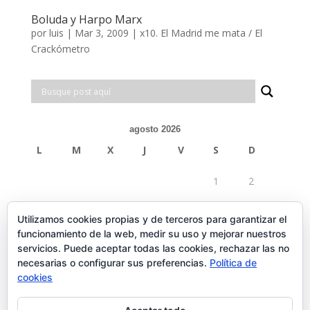
Boluda y Harpo Marx
por
luis
|
Mar 3, 2009
|
x10. El Madrid me mata / El
Crackómetro
agosto 2026
L
M
X
J
V
S
D
1
2
3
4
5
6
7
8
9
Utilizamos cookies propias y de terceros para garantizar el
funcionamiento de la web, medir su uso y mejorar nuestros
10
11
12
13
14
15
16
servicios. Puede aceptar todas las cookies, rechazar las no
necesarias o configurar sus preferencias.
Política de
17
18
19
20
21
22
23
cookies
24
25
26
27
28
29
30