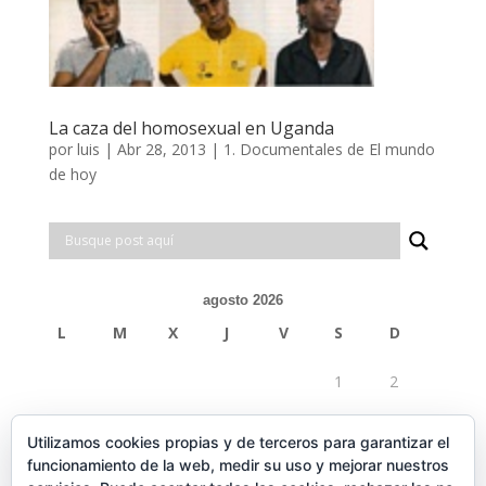
La caza del homosexual en Uganda
por
luis
|
Abr 28, 2013
|
1. Documentales de El mundo
de hoy
agosto 2026
L
M
X
J
V
S
D
1
2
3
4
5
6
7
8
9
Utilizamos cookies propias y de terceros para garantizar el
funcionamiento de la web, medir su uso y mejorar nuestros
10
11
12
13
14
15
16