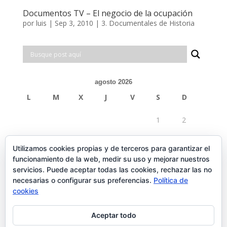
Documentos TV – El negocio de la ocupación
por
luis
|
Sep 3, 2010
|
3. Documentales de Historia
agosto 2026
L
M
X
J
V
S
D
1
2
3
4
5
6
7
8
9
Utilizamos cookies propias y de terceros para garantizar el
funcionamiento de la web, medir su uso y mejorar nuestros
10
11
12
13
14
15
16
servicios. Puede aceptar todas las cookies, rechazar las no
necesarias o configurar sus preferencias.
Política de
17
18
19
20
21
22
23
cookies
24
25
26
27
28
29
30
Aceptar todo