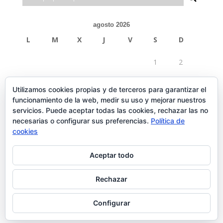
agosto 2026
L
M
X
J
V
S
D
1
2
3
4
5
6
7
8
9
Utilizamos cookies propias y de terceros para garantizar el
funcionamiento de la web, medir su uso y mejorar nuestros
10
11
12
13
14
15
16
servicios. Puede aceptar todas las cookies, rechazar las no
necesarias o configurar sus preferencias.
Política de
17
18
19
20
21
22
23
cookies
24
25
26
27
28
29
30
Aceptar todo
31
Rechazar
« Feb
Configurar