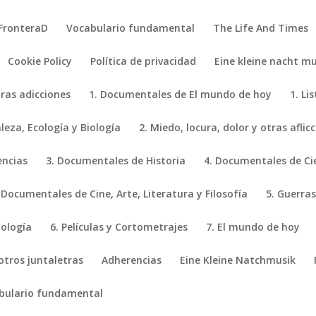
FronteraD
Vocabulario fundamental
The Life And Times
Cookie Policy
Política de privacidad
Eine kleine nacht mu
tras adicciones
1. Documentales de El mundo de hoy
1. Li
eza, Ecología y Biología
2. Miedo, locura, dolor y otras aflic
encias
3. Documentales de Historia
4. Documentales de Ci
 Documentales de Cine, Arte, Literatura y Filosofía
5. Guerras
iología
6. Películas y Cortometrajes
7. El mundo de hoy
 otros juntaletras
Adherencias
Eine Kleine Natchmusik
bulario fundamental