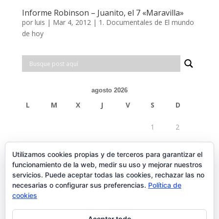
Informe Robinson – Juanito, el 7 «Maravilla»
por
luis
|
Mar 4, 2012
|
1. Documentales de El mundo
de hoy
agosto 2026
L
M
X
J
V
S
D
1
2
3
4
5
6
7
8
9
Utilizamos cookies propias y de terceros para garantizar el
funcionamiento de la web, medir su uso y mejorar nuestros
10
11
12
13
14
15
16
servicios. Puede aceptar todas las cookies, rechazar las no
necesarias o configurar sus preferencias.
Política de
17
18
19
20
21
22
23
cookies
24
25
26
27
28
29
30
Aceptar todo