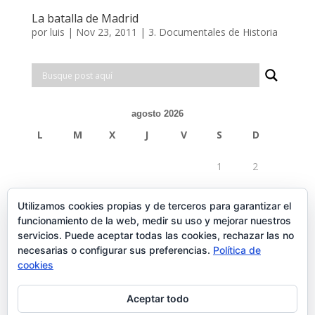
La batalla de Madrid
por
luis
|
Nov 23, 2011
|
3. Documentales de Historia
agosto 2026
L
M
X
J
V
S
D
1
2
3
4
5
6
7
8
9
Utilizamos cookies propias y de terceros para garantizar el
funcionamiento de la web, medir su uso y mejorar nuestros
10
11
12
13
14
15
16
servicios. Puede aceptar todas las cookies, rechazar las no
necesarias o configurar sus preferencias.
Política de
17
18
19
20
21
22
23
cookies
24
25
26
27
28
29
30
Aceptar todo