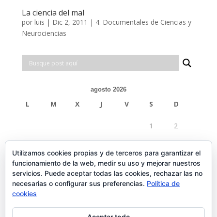
La ciencia del mal
por
luis
|
Dic 2, 2011
|
4. Documentales de Ciencias y
Neurociencias
agosto 2026
L
M
X
J
V
S
D
1
2
3
4
5
6
7
8
9
Utilizamos cookies propias y de terceros para garantizar el
funcionamiento de la web, medir su uso y mejorar nuestros
10
11
12
13
14
15
16
servicios. Puede aceptar todas las cookies, rechazar las no
necesarias o configurar sus preferencias.
Política de
17
18
19
20
21
22
23
cookies
24
25
26
27
28
29
30
Aceptar todo