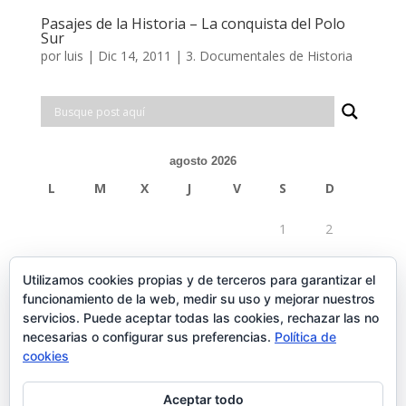
Pasajes de la Historia – La conquista del Polo
Sur
por
luis
|
Dic 14, 2011
|
3. Documentales de Historia
agosto 2026
L
M
X
J
V
S
D
1
2
3
4
5
6
7
8
9
Utilizamos cookies propias y de terceros para garantizar el
funcionamiento de la web, medir su uso y mejorar nuestros
10
11
12
13
14
15
16
servicios. Puede aceptar todas las cookies, rechazar las no
necesarias o configurar sus preferencias.
Política de
17
18
19
20
21
22
23
cookies
24
25
26
27
28
29
30
Aceptar todo