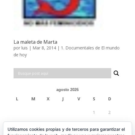
La maleta de Marta
por
luis
|
Mar 8, 2014
|
1. Documentales de El mundo
de hoy
agosto 2026
L
M
X
J
V
S
D
1
2
3
4
5
6
7
8
9
Utilizamos cookies propias y de terceros para garantizar el