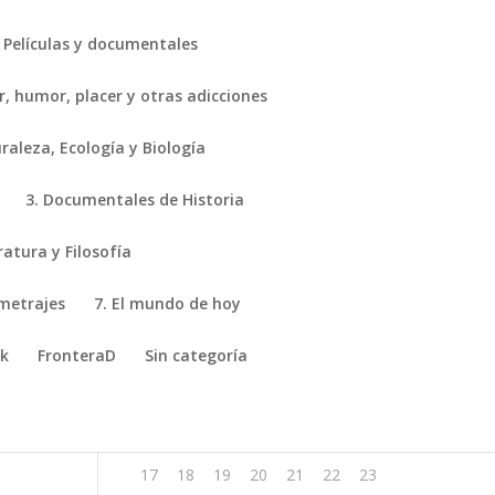
Películas y documentales
r, humor, placer y otras adicciones
aleza, Ecología y Biología
3. Documentales de Historia
agosto 2026
ratura y Filosofía
L
M
X
J
V
S
D
ometrajes
7. El mundo de hoy
1
2
ik
FronteraD
Sin categoría
3
4
5
6
7
8
9
10
11
12
13
14
15
16
17
18
19
20
21
22
23