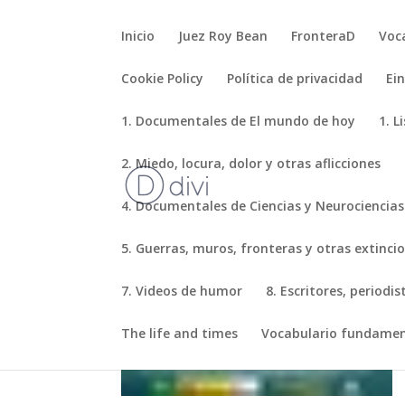
Inicio
Juez Roy Bean
FronteraD
Voc
Cookie Policy
Política de privacidad
Ei
1. Documentales de El mundo de hoy
1. L
2. Miedo, locura, dolor y otras aflicciones
4. Documentales de Ciencias y Neurociencias
5. Guerras, muros, fronteras y otras extinci
7. Videos de humor
8. Escritores, periodi
The life and times
Vocabulario fundamen