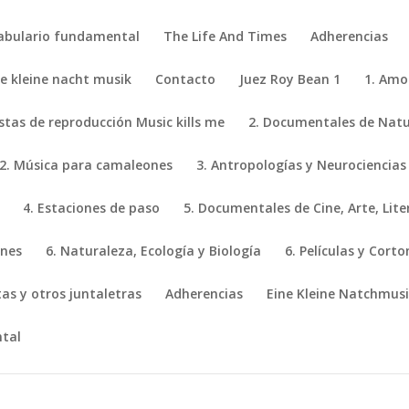
abulario fundamental
The Life And Times
Adherencias
ne kleine nacht musik
Contacto
Juez Roy Bean 1
1. Amo
istas de reproducción Music kills me
2. Documentales de Natur
2. Música para camaleones
3. Antropologías y Neurociencias
4. Estaciones de paso
5. Documentales de Cine, Arte, Lite
ones
6. Naturaleza, Ecología y Biología
6. Películas y Cort
stas y otros juntaletras
Adherencias
Eine Kleine Natchmus
tal