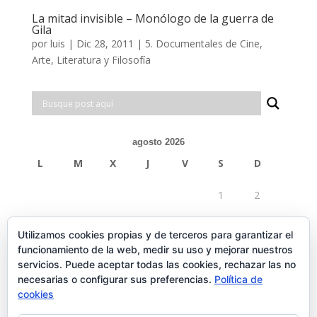
La mitad invisible – Monólogo de la guerra de
Gila
por
luis
|
Dic 28, 2011
|
5. Documentales de Cine,
Arte, Literatura y Filosofía
agosto 2026
L
M
X
J
V
S
D
1
2
3
4
5
6
7
8
9
Utilizamos cookies propias y de terceros para garantizar el
funcionamiento de la web, medir su uso y mejorar nuestros
10
11
12
13
14
15
16
servicios. Puede aceptar todas las cookies, rechazar las no
necesarias o configurar sus preferencias.
Política de
17
18
19
20
21
22
23
cookies