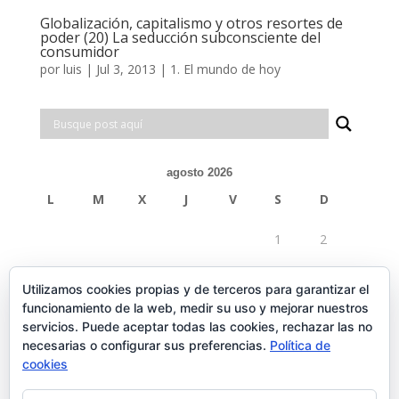
Globalización, capitalismo y otros resortes de
poder (20) La seducción subconsciente del
consumidor
por
luis
|
Jul 3, 2013
|
1. El mundo de hoy
agosto 2026
L
M
X
J
V
S
D
1
2
3
4
5
6
7
8
9
Utilizamos cookies propias y de terceros para garantizar el
funcionamiento de la web, medir su uso y mejorar nuestros
10
11
12
13
14
15
16
servicios. Puede aceptar todas las cookies, rechazar las no
necesarias o configurar sus preferencias.
Política de
17
18
19
20
21
22
23
cookies