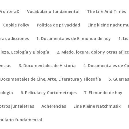
FronteraD
Vocabulario fundamental
The Life And Times
Cookie Policy
Política de privacidad
Eine kleine nacht mu
tras adicciones
1. Documentales de El mundo de hoy
1. Li
eza, Ecología y Biología
2. Miedo, locura, dolor y otras aflic
encias
3. Documentales de Historia
4. Documentales de Ci
 Documentales de Cine, Arte, Literatura y Filosofía
5. Guerras
iología
6. Películas y Cortometrajes
7. El mundo de hoy
 otros juntaletras
Adherencias
Eine Kleine Natchmusik
bulario fundamental