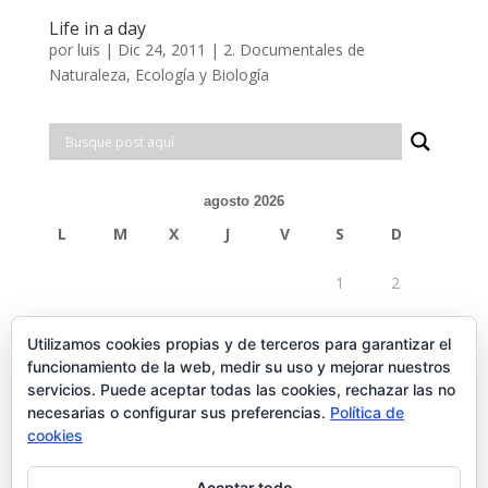
Life in a day
por
luis
|
Dic 24, 2011
|
2. Documentales de
Naturaleza, Ecología y Biología
agosto 2026
L
M
X
J
V
S
D
1
2
3
4
5
6
7
8
9
Utilizamos cookies propias y de terceros para garantizar el
funcionamiento de la web, medir su uso y mejorar nuestros
10
11
12
13
14
15
16
servicios. Puede aceptar todas las cookies, rechazar las no
necesarias o configurar sus preferencias.
Política de
17
18
19
20
21
22
23
cookies
24
25
26
27
28
29
30
Aceptar todo